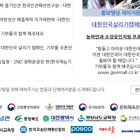
진짜 풍기인견 한국인견패션연구원 - 대한
삼산떡방앗간 해풍쑥떡 직거래판매 -대한민
대한민국살리기캠페
 기부몰과 함께 해주세요
농어민과 소상공인지원 프
 대한민국 살리기 캠페인, 기부몰 오픈안
"힘들고 어려운 대한민
이젠 대한민국이 대한민
돌봐야 할 때입니다."
식일정 - 2ND 광화문광장 편(한국재능기
기부몰과 함께 해주십시
www.givemall.co.kr