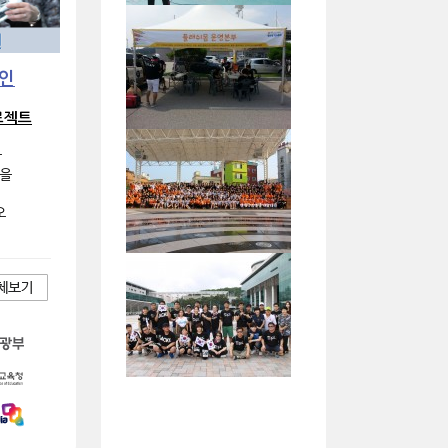
인
로젝트
국
국을
오