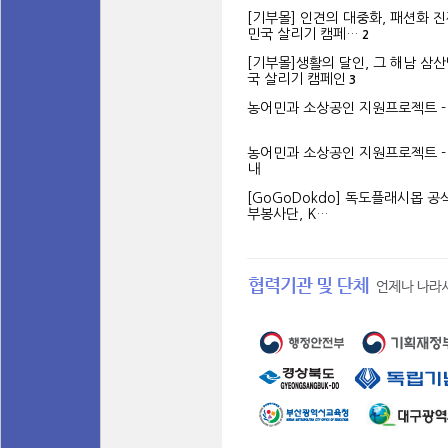
[기부몰] 인견의 대중화, 패션화 
민국 살리기 캠페…
2
[기부몰]생활의 달인, 그 해남 
국 살리기 캠페인
3
농어민과 소상공인 지원프로젝트 -
농어민과 소상공인 지원프로젝트 -
내
[GoGoDokdo] 독도플래시몹 공
부봉사단, K…
정관
개인정보처리방침
이용약관
소개