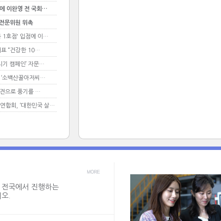
에 이완영 전 국회…
 전문위원 위촉
1호점' 입점에 이…
표 “건강한 10…
리기 캠페인’ 자문…
는 ‘소백산꿀아저씨…
인견으로 풍기를 …
합회, ‘대한민국 살…
 전국에서 진행하는
오.