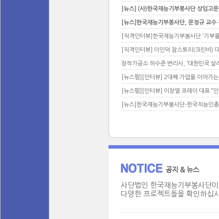
[뉴스] (사)한국재능기부봉사단 상임고문
[뉴스]한국재능기부봉사단, 문정규 교수
[직격인터뷰]한국재능기부봉사단 '기부몰 
[직격인터뷰] 이인덕 참스토리(크린비) 대
창작가공소 하수준 변리사, ‘대한민국 살
[뉴스펌][인터뷰] 2대째 가업을 이어가
[뉴스펌][인터뷰] 이창열 코레이 대표 “
[뉴스]한국재능기부봉사단-한국직능인총연
사단법인 한국재능기부봉사단이
다양한 프로젝트들을 확인하십시